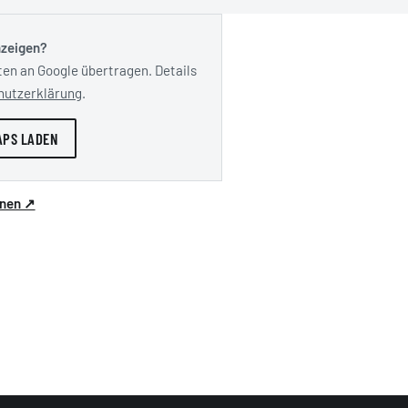
nzeigen?
en an Google übertragen. Details
hutzerklärung
.
APS LADEN
anen ↗