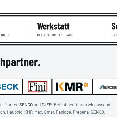
Werkstatt
S
IONEN
REPARATUR IM HAUS
FA
chpartner.
era-Marken
SENCO
und
TJEP
. Befestiger führen wir passend
itch, Haubold, KMR, Max, Omer, Paslode, Prebena, SENCO,