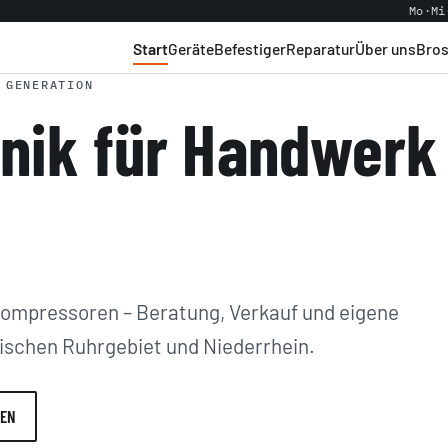
Mo·Mi
Start
Geräte
Befestiger
Reparatur
Über uns
Bro
 GENERATION
nik für Handwerk
Kompressoren – Beratung, Verkauf und eigene
ischen Ruhrgebiet und Niederrhein.
TEN