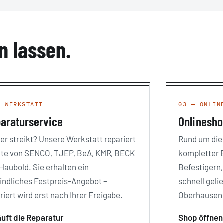
n lassen.
— WERKSTATT
03 — ONLIN
araturservice
Onlinesho
er streikt? Unsere Werkstatt repariert
Rund um die 
te von SENCO, TJEP, BeA, KMR, BECK
kompletter 
Haubold. Sie erhalten ein
Befestigern,
indliches Festpreis-Angebot –
schnell geli
riert wird erst nach Ihrer Freigabe.
Oberhausen
äuft die Reparatur
Shop öffne