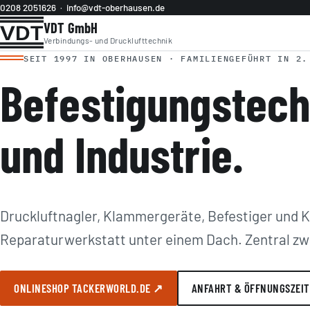
0208 2051626
·
info@vdt-oberhausen.de
VDT GmbH
Verbindungs- und Drucklufttechnik
SEIT 1997 IN OBERHAUSEN · FAMILIENGEFÜHRT IN 2.
Befestigungstech
und Industrie.
Druckluftnagler, Klammergeräte, Befestiger und 
Reparaturwerkstatt unter einem Dach. Zentral zw
ONLINESHOP TACKERWORLD.DE ↗
ANFAHRT & ÖFFNUNGSZEI