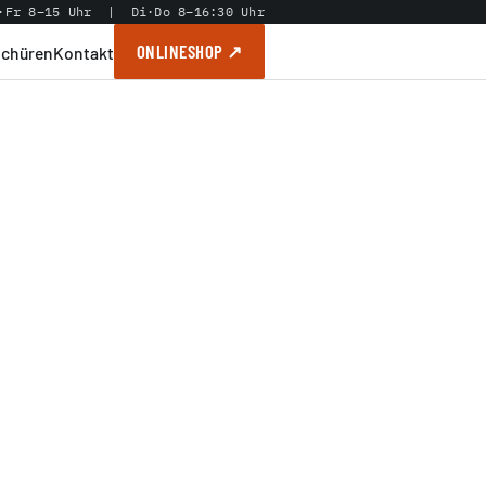
·Fr 8–15 Uhr | Di·Do 8–16:30 Uhr
ONLINESHOP ↗
schüren
Kontakt