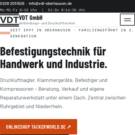
0208 2051626
·
info@vdt-oberhausen.de
Mo·Mi·Fr 8–15 Uhr | Di·Do 8–16:30 Uhr
VDT GmbH
Menü
Verbindungs- und Drucklufttechnik
SEIT 1997 IN OBERHAUSEN · FAMILIENGEFÜHRT IN 2.
GENERATION
Befestigungstechnik für
Handwerk und Industrie.
Druckluftnagler, Klammergeräte, Befestiger und
Kompressoren – Beratung, Verkauf und eigene
Reparaturwerkstatt unter einem Dach. Zentral zwischen
Ruhrgebiet und Niederrhein.
ONLINESHOP TACKERWORLD.DE ↗